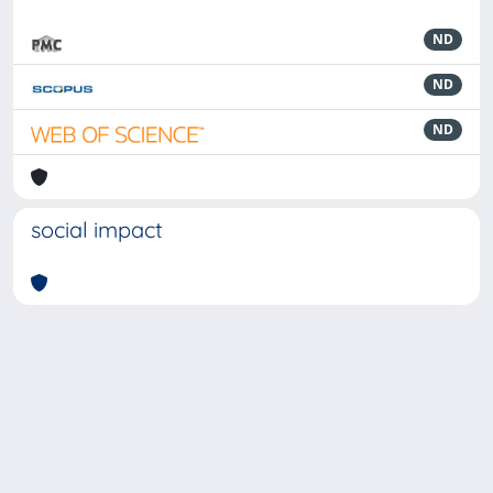
ND
ND
ND
social impact
Powered by
IRIS
-
about IRIS
-
Utilizzo dei cookie
-
Privacy
Copyright © 2026