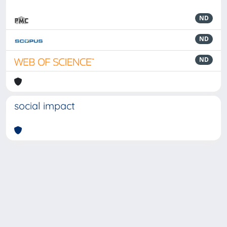
ND
ND
ND
social impact
Powered by
IRIS
-
about IRIS
-
Utilizzo dei cookie
-
Privacy
Copyright © 2026