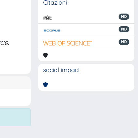
Citazioni
ND
ND
ND
ECIG.
social impact