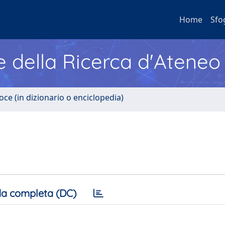
Home
Sfo
e della Ricerca d'Ateneo
oce (in dizionario o enciclopedia)
a completa (DC)