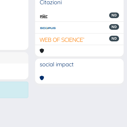
Citazioni
ND
ND
ND
social impact