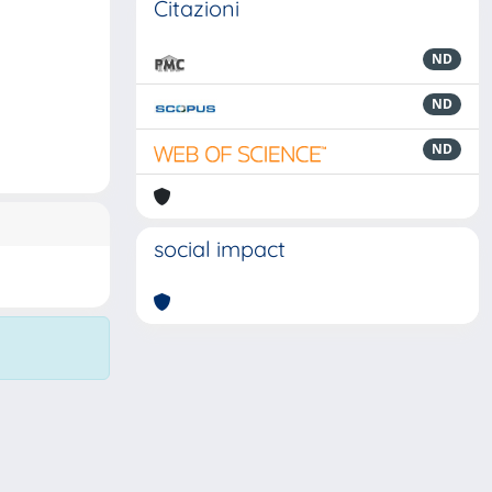
Citazioni
ND
ND
ND
social impact