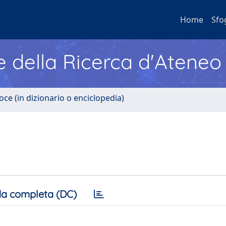
Home
Sfo
e della Ricerca d'Ateneo
oce (in dizionario o enciclopedia)
a completa (DC)