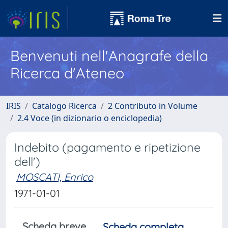
Benvenuti nell'Anagrafe della
Ricerca d'Ateneo
IRIS
Catalogo Ricerca
2 Contributo in Volume
2.4 Voce (in dizionario o enciclopedia)
Indebito (pagamento e ripetizione
dell')
MOSCATI, Enrico
1971-01-01
Scheda breve
Scheda completa