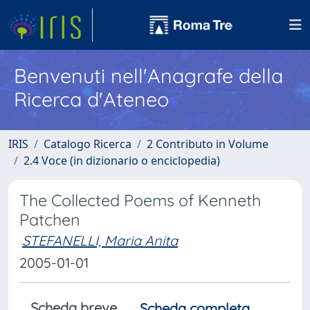
Benvenuti nell'Anagrafe della
Ricerca d'Ateneo
IRIS
Catalogo Ricerca
2 Contributo in Volume
2.4 Voce (in dizionario o enciclopedia)
The Collected Poems of Kenneth
Patchen
STEFANELLI, Maria Anita
2005-01-01
Scheda breve
Scheda completa