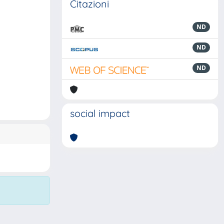
Citazioni
ND
ND
ND
social impact