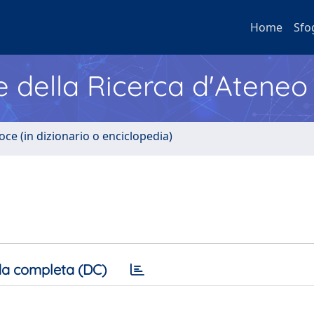
Home
Sfo
e della Ricerca d'Ateneo
oce (in dizionario o enciclopedia)
a completa (DC)