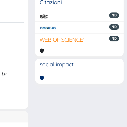
Citazioni
ND
ND
ND
social impact
, La