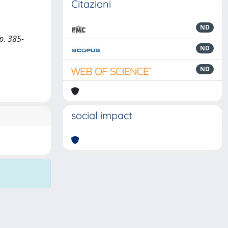
Citazioni
ND
pp. 385-
ND
ND
social impact