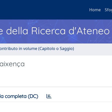
Home
Sfo
e della Ricerca d'Ateneo
ontributo in volume (Capitolo o Saggio)
naixença
a completa (DC)