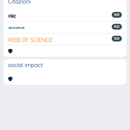
Citazioni
ND
ND
ND
social impact
Powered by
IRIS
-
about IRIS
-