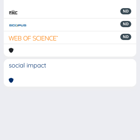
ND
ND
ND
social impact
Powered by
IRIS
-
about IRIS
-
Utilizzo dei cookie
-
Privacy
Copyright © 2026