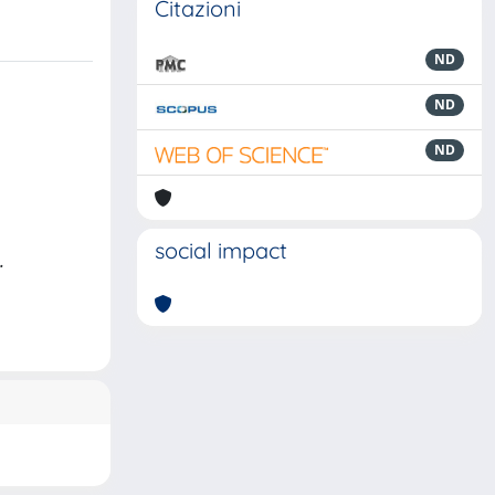
Citazioni
ND
ND
ND
social impact
.