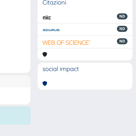
Citazioni
ND
ND
ND
social impact