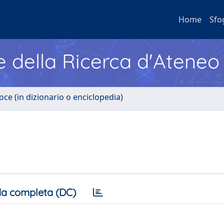
Home
Sfo
e della Ricerca d'Ateneo
oce (in dizionario o enciclopedia)
a completa (DC)