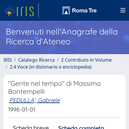
Benvenuti nell'Anagrafe della
Ricerca d'Ateneo
IRIS
Catalogo Ricerca
2 Contributo in Volume
2.4 Voce (in dizionario o enciclopedia)
"Gente nel tempo" di Massimo
Bontempelli
PEDULLA', Gabriele
1996-01-01
Scheda breve
Scheda completa