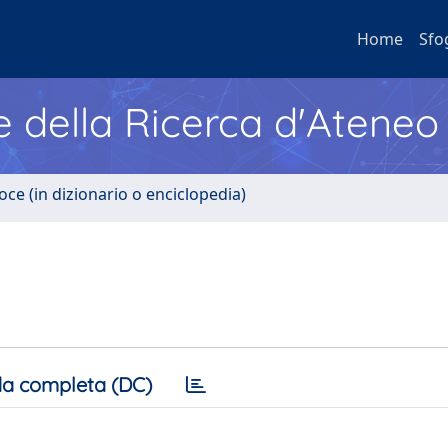
Home
Sfo
e della Ricerca d'Ateneo
oce (in dizionario o enciclopedia)
a completa (DC)