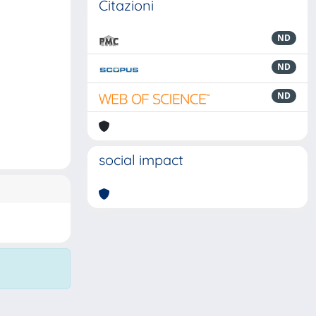
Citazioni
ND
ND
ND
social impact