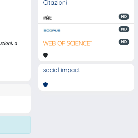
Citazioni
ND
ND
ND
uzioni, a
social impact