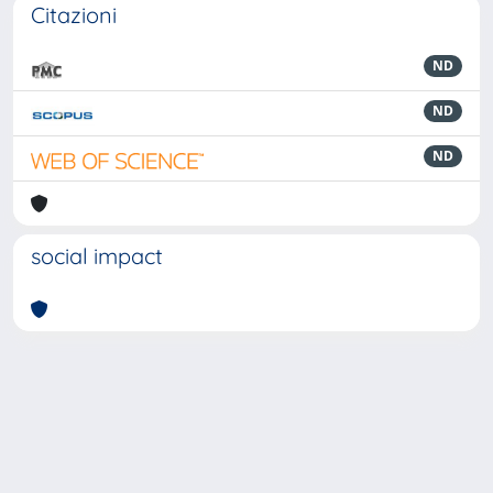
Citazioni
ND
ND
ND
social impact
Powered by
IRIS
-
about IRIS
-