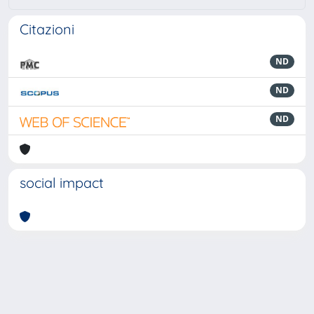
Citazioni
ND
ND
ND
social impact