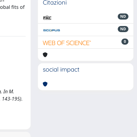
Citazioni
bal fits of
ND
ND
0
social impact
. In M.
. 143-195).