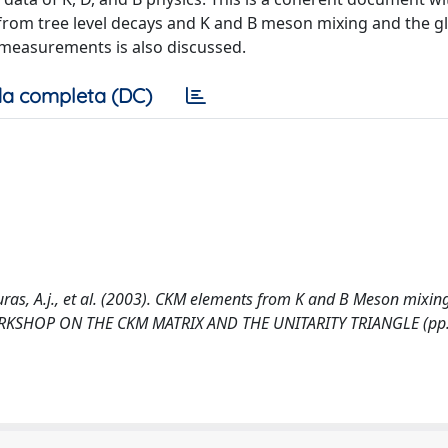
rom tree level decays and K and B meson mixing and the glo
e measurements is also discussed.
a completa (DC)
, Buras, A.j., et al. (2003). CKM elements from K and B Meson mixing
), WORKSHOP ON THE CKM MATRIX AND THE UNITARITY TRIANGLE (pp