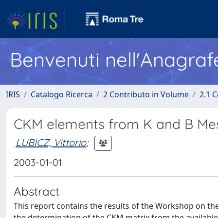
Benvenuti nell'Anagraf
IRIS
Catalogo Ricerca
2 Contributo in Volume
2.1 C
CKM elements from K and B Me
LUBICZ, Vittorio
;
2003-01-01
Abstract
This report contains the results of the Workshop on th
the determination of the CKM matrix from the available 