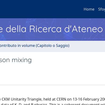
Home
Sfo
e della Ricerca d'Ateneo
ontributo in volume (Capitolo o Saggio)
son mixing
e CKM Unitarity Triangle, held at CERN on 13-16 February 20
data of K, D, and B physics. This is a coherent document wi