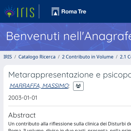
Benvenuti nell'Anagraf
IRIS
Catalogo Ricerca
2 Contributo in Volume
2.1 C
Metarappresentazione e psicopa
MARRAFFA, MASSIMO
;
2003-01-01
Abstract
Un contributo alla riflessione sulla clinica dei Disturbi 
Roma. Il volume, diviso in due parti, presenta, nella pr