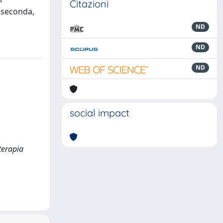
Citazioni
 seconda,
ND
ND
ND
social impact
terapia