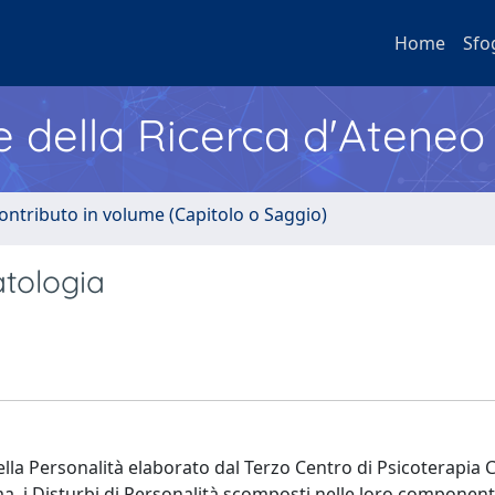
Home
Sfo
e della Ricerca d'Ateneo
ontributo in volume (Capitolo o Saggio)
tologia
della Personalità elaborato dal Terzo Centro di Psicoterapia 
ima, i Disturbi di Personalità scomposti nelle loro component