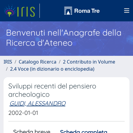
Benvenuti nell'Anagrafe della
Ricerca d'Ateneo
IRIS
Catalogo Ricerca
2 Contributo in Volume
2.4 Voce (in dizionario o enciclopedia)
Sviluppi recenti del pensiero
archeologico
GUIDI, ALESSANDRO
2002-01-01
Scheda breve
Scheda completa