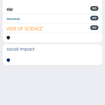
ND
ND
ND
social impact
Powered by
IRIS
-
about IRIS
-
Utilizzo dei cookie
-
Privacy
Copyright © 2026