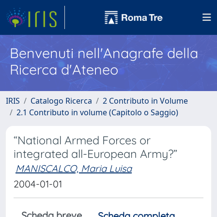
Benvenuti nell'Anagrafe della
Ricerca d'Ateneo
IRIS
Catalogo Ricerca
2 Contributo in Volume
2.1 Contributo in volume (Capitolo o Saggio)
“National Armed Forces or
integrated all-European Army?”
MANISCALCO, Maria Luisa
2004-01-01
Scheda breve
Scheda completa