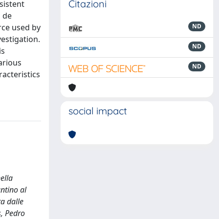
Citazioni
sistent
o de
rce used by
ND
vestigation.
ND
is
arious
ND
acteristics
social impact
ella
ntino al
ta dalle
s, Pedro