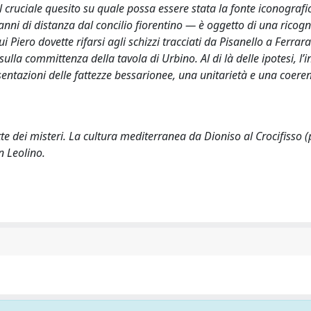
 cruciale quesito su quale possa essere stata la fonte iconografic
’anni di distanza dal concilio fiorentino — è oggetto di una ricog
Piero dovette rifarsi agli schizzi tracciati da Pisanello a Ferrara
 sulla committenza della tavola di Urbino. Al di là delle ipotesi, l’
sentazioni delle fattezze bessarionee, una unitarietà e una coere
otte dei misteri. La cultura mediterranea da Dioniso al Crocifisso 
n Leolino.