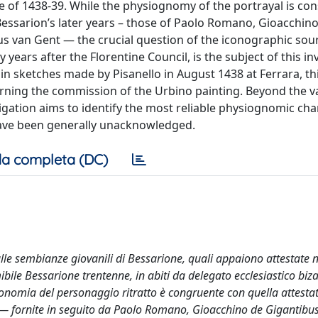
ce of 1438-39. While the physiognomy of the portrayal is con
Bessarion’s later years – those of Paolo Romano, Gioacchin
us van Gent — the crucial question of the iconographic sou
ears after the Florentine Council, is the subject of this in
n sketches made by Pisanello in August 1438 at Ferrara, th
erning the commission of the Urbino painting. Beyond the v
igation aims to identify the most reliable physiognomic char
 have been generally unacknowledged.
a completa (DC)
 sulle sembianze giovanili di Bessarione, quali appaiono attestate n
ibile Bessarione trentenne, in abiti da delegato ecclesiastico biza
sionomia del personaggio ritratto è congruente con quella attesta
le — fornite in seguito da Paolo Romano, Gioacchino de Gigantibu