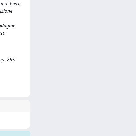
a di Piero
nizione
indagine
nza
(pp. 255-