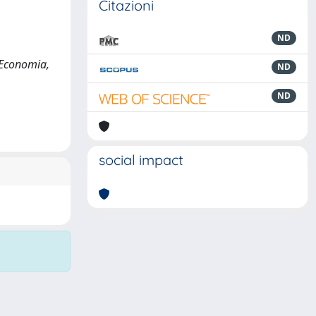
Citazioni
ND
i Economia,
ND
ND
social impact