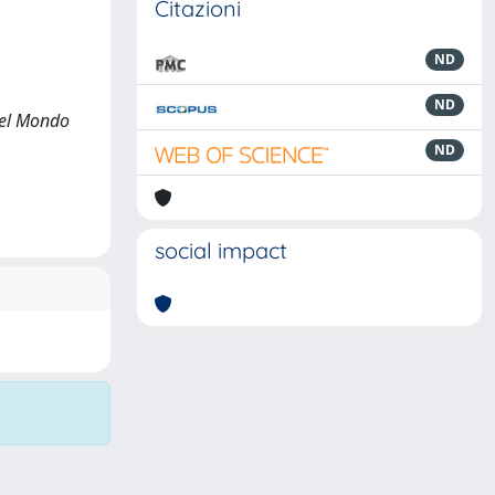
Citazioni
ND
ND
 nel Mondo
ND
social impact