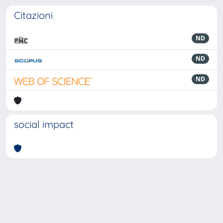
Citazioni
ND
ND
ND
social impact