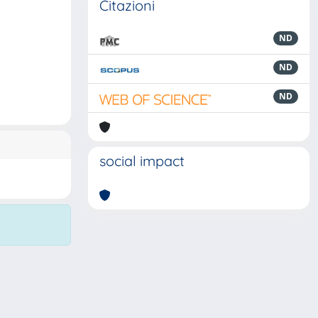
Citazioni
ND
ND
ND
social impact