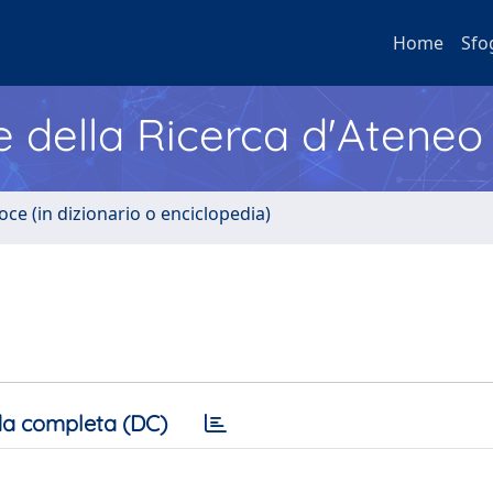
Home
Sfo
e della Ricerca d'Ateneo
oce (in dizionario o enciclopedia)
a completa (DC)