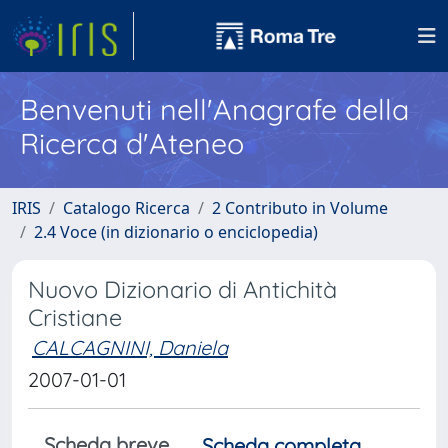
Benvenuti nell'Anagrafe della
Ricerca d'Ateneo
IRIS
Catalogo Ricerca
2 Contributo in Volume
2.4 Voce (in dizionario o enciclopedia)
Nuovo Dizionario di Antichità
Cristiane
CALCAGNINI, Daniela
2007-01-01
Scheda breve
Scheda completa