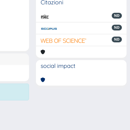
Citazioni
ND
ND
ND
social impact