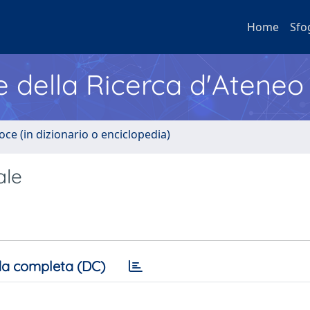
Home
Sfo
e della Ricerca d'Ateneo
oce (in dizionario o enciclopedia)
ale
a completa (DC)