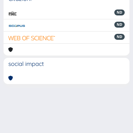
ND
ND
ND
social impact
Powered by
IRIS
-
about IRIS
-