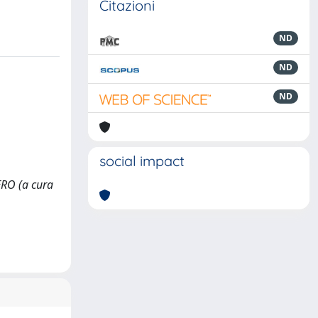
Citazioni
ND
ND
ND
social impact
ERO (a cura