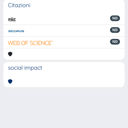
Citazioni
ND
ND
ND
social impact