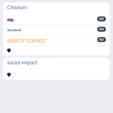
Citazioni
ND
ND
ND
social impact