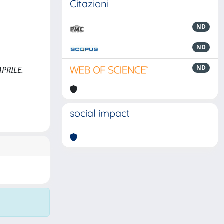
Citazioni
ND
ND
ND
APRILE.
social impact