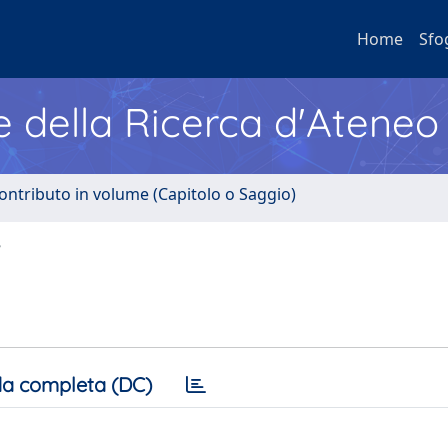
Home
Sfo
e della Ricerca d'Ateneo
ontributo in volume (Capitolo o Saggio)
"
a completa (DC)