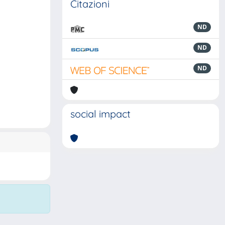
Citazioni
ND
ND
ND
social impact