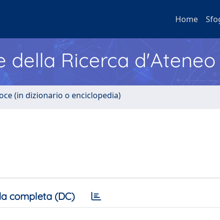
Home
Sfo
e della Ricerca d'Ateneo
oce (in dizionario o enciclopedia)
a completa (DC)