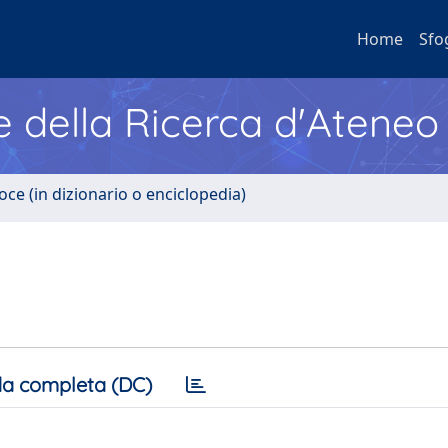
Home
Sfo
e della Ricerca d'Ateneo
oce (in dizionario o enciclopedia)
a completa (DC)