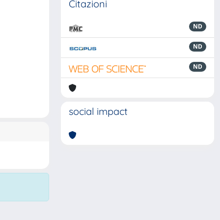
Citazioni
ND
ND
ND
social impact