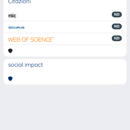
Citazioni
ND
ND
ND
social impact
Powered by
IRIS
-
about IRIS
-