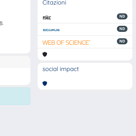
Citazioni
ND
).
ND
ND
social impact