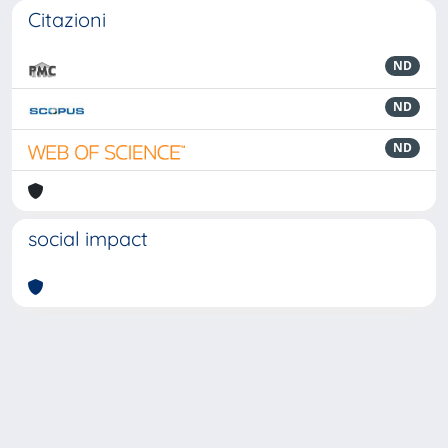
Citazioni
ND
ND
ND
social impact