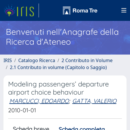
Benvenuti nell'Anagrafe della
Ricerca d'Ateneo
IRIS
Catalogo Ricerca
2 Contributo in Volume
2.1 Contributo in volume (Capitolo o Saggio)
Modeling passengers’ departure
airport choice behaviour
MARCUCCI, EDOARDO
;
GATTA, VALERIO
2010-01-01
Scheda breve
Scheda completa