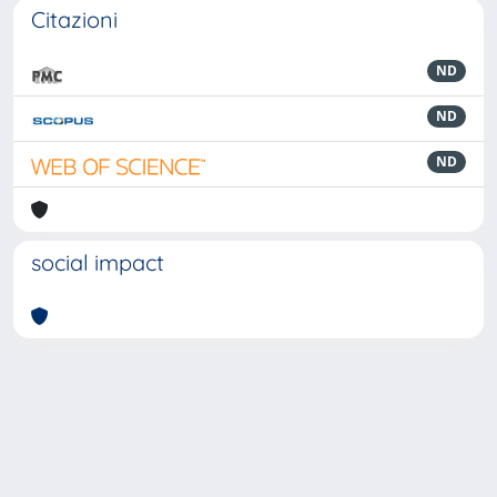
Citazioni
ND
ND
ND
social impact