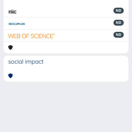
ND
ND
ND
social impact
Powered by
IRIS
-
about IRIS
-
Utilizzo dei cookie
-
Privacy
Copyright © 2026