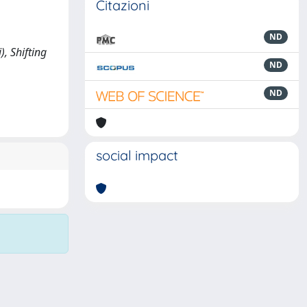
Citazioni
ND
), Shifting
ND
ND
social impact