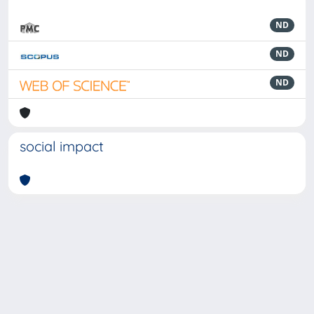
ND
ND
ND
social impact
Powered by
IRIS
-
about IRIS
-
Utilizzo dei cookie
-
Privacy
Copyright © 2026