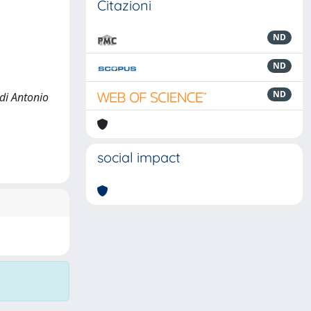
Citazioni
ND
ND
ND
 di Antonio
social impact