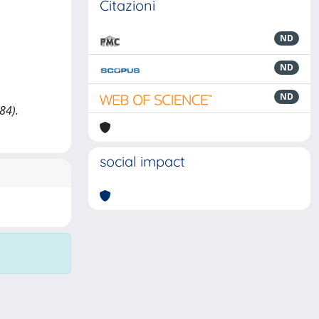
Citazioni
ND
ND
ND
84).
social impact