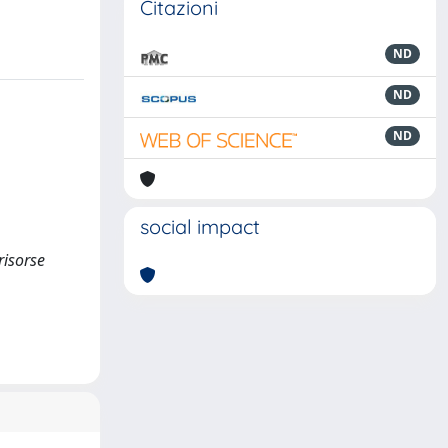
Citazioni
ND
ND
ND
social impact
risorse