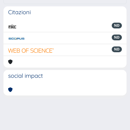
Citazioni
ND
ND
ND
social impact